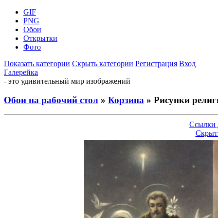
GIF
PNG
Обои
Открытки
Фото
Показать категории
Скрыть категории
Регистрация
Вход
Галерейка
- это удивительный мир изображений
Обои на рабочий стол
»
Корзина
» Рисунки религ
Ссылки 
Скрыт