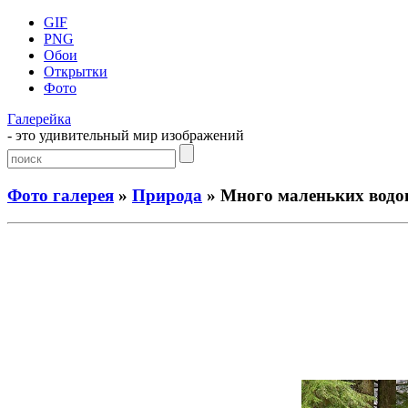
GIF
PNG
Обои
Открытки
Фото
Галерейка
- это удивительный мир изображений
Фото галерея
»
Природа
» Много маленьких водо