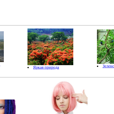
а
Зелено
Яркая природа