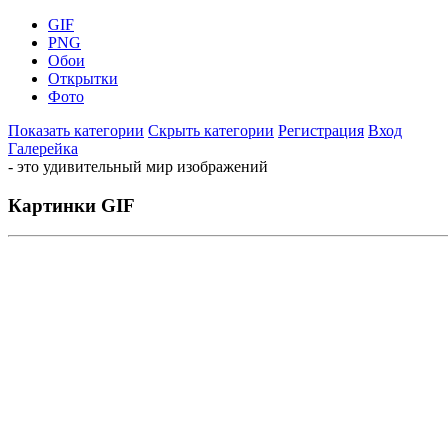
GIF
PNG
Обои
Открытки
Фото
Показать категории
Скрыть категории
Регистрация
Вход
Галерейка
- это удивительный мир изображений
Картинки GIF