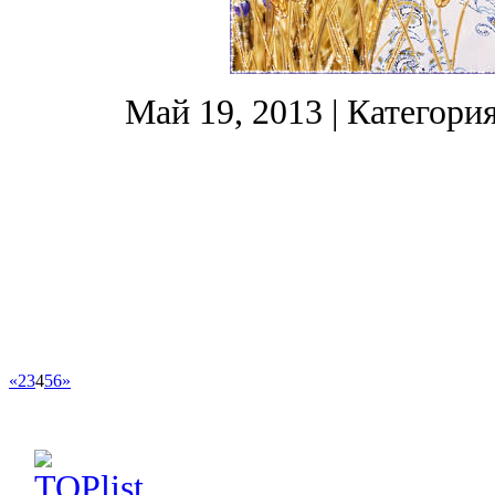
Май 19, 2013
| Категори
«
2
3
4
5
6
»