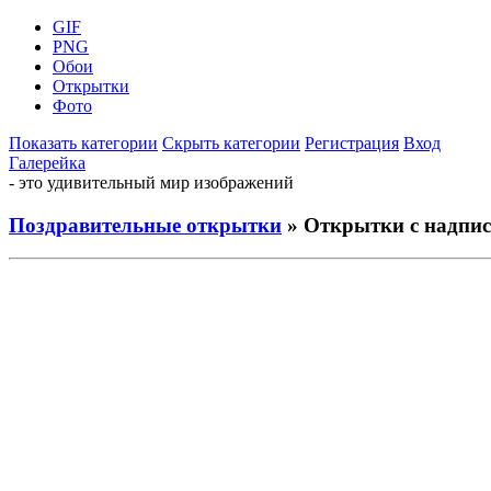
GIF
PNG
Обои
Открытки
Фото
Показать категории
Скрыть категории
Регистрация
Вход
Галерейка
- это удивительный мир изображений
Поздравительные открытки
» Открытки с надпи