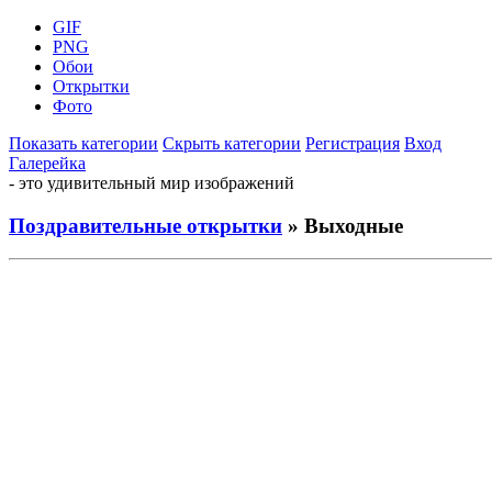
GIF
PNG
Обои
Открытки
Фото
Показать категории
Скрыть категории
Регистрация
Вход
Галерейка
- это удивительный мир изображений
Поздравительные открытки
» Выходные