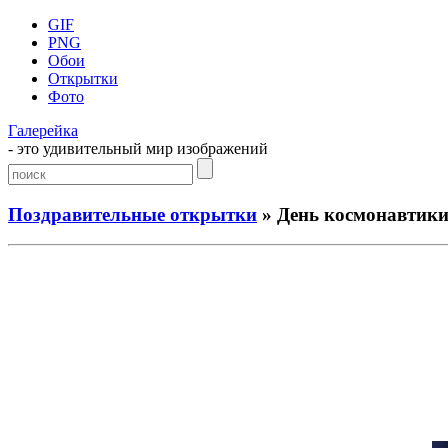
GIF
PNG
Обои
Открытки
Фото
Галерейка
- это удивительный мир изображений
Поздравительные открытки
» День космонавтик