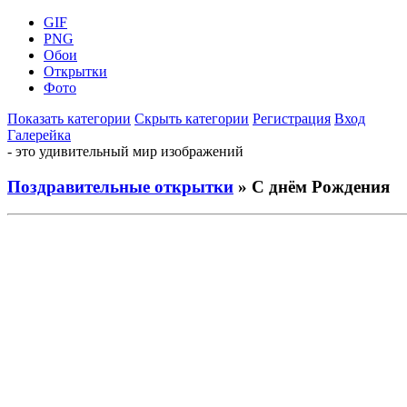
GIF
PNG
Обои
Открытки
Фото
Показать категории
Скрыть категории
Регистрация
Вход
Галерейка
- это удивительный мир изображений
Поздравительные открытки
» С днём Рождения