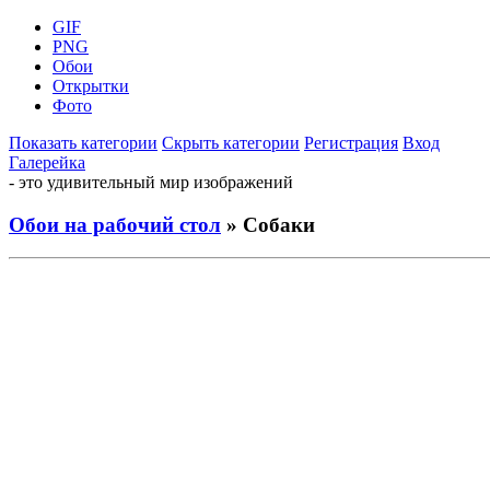
GIF
PNG
Обои
Открытки
Фото
Показать категории
Скрыть категории
Регистрация
Вход
Галерейка
- это удивительный мир изображений
Обои на рабочий стол
» Собаки