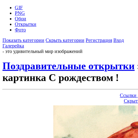
GIF
PNG
Обои
Открытки
Фото
Показать категории
Скрыть категории
Регистрация
Вход
Галерейка
- это удивительный мир изображений
Поздравительные открытки
картинка С рождеством !
Ссылки 
Скрыт