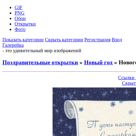
GIF
PNG
Обои
Открытки
Фото
Показать категории
Скрыть категории
Регистрация
Вход
Галерейка
- это удивительный мир изображений
Поздравительные открытки
»
Новый год
» Новог
Ссылки 
Скрыт