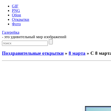
GIF
PNG
Обои
Открытки
Фото
Галерейка
- это удивительный мир изображений
Поздравительные открытки
»
8 марта
» С 8 март