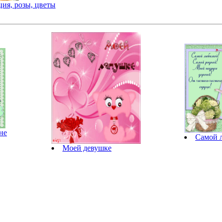
ция, розы, цветы
не
Самой 
Моей девушке