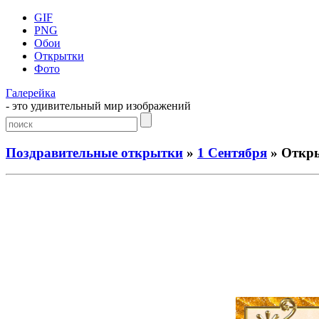
GIF
PNG
Обои
Открытки
Фото
Галерейка
- это удивительный мир изображений
Поздравительные открытки
»
1 Сентября
» Откры