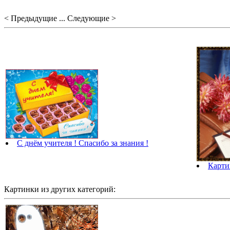
< Предыдущие ... Следующие >
С днём учителя ! Спасибо за знания !
Карт
Картинки из других категорий: