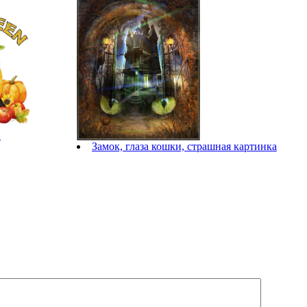
й
Замок, глаза кошки, страшная картинка