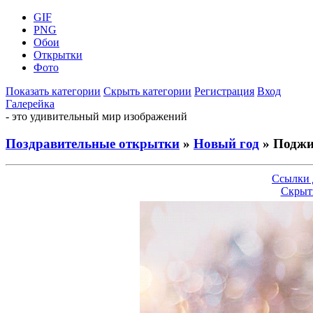
GIF
PNG
Обои
Открытки
Фото
Показать категории
Скрыть категории
Регистрация
Вход
Галерейка
- это удивительный мир изображений
Поздравительные открытки
»
Новый год
» Поджи
Ссылки 
Скрыт