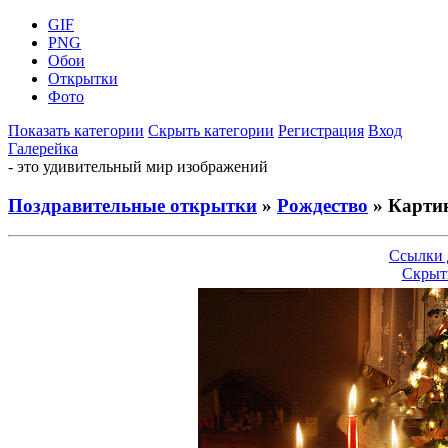
GIF
PNG
Обои
Открытки
Фото
Показать категории
Скрыть категории
Регистрация
Вход
Галерейка
- это удивительный мир изображений
Поздравительные открытки
»
Рождество
» Картин
Ссылки 
Скрыт