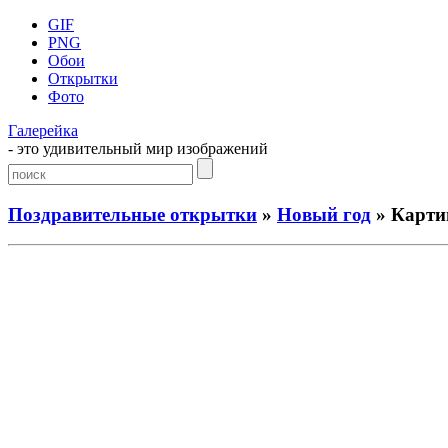
GIF
PNG
Обои
Открытки
Фото
Галерейка
- это удивительный мир изображений
Поздравительные открытки
»
Новый год
» Карти