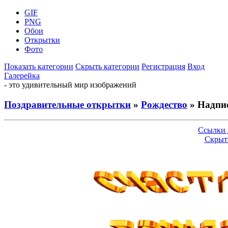
GIF
PNG
Обои
Открытки
Фото
Показать категории
Скрыть категории
Регистрация
Вход
Галерейка
- это удивительный мир изображений
Поздравительные открытки
»
Рождество
» Надпис
Ссылки 
Скрыт