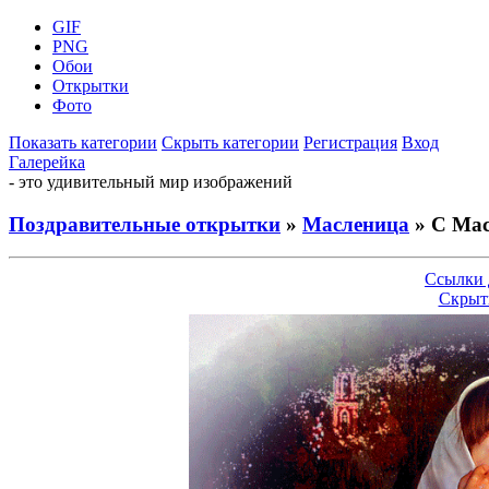
GIF
PNG
Обои
Открытки
Фото
Показать категории
Скрыть категории
Регистрация
Вход
Галерейка
- это удивительный мир изображений
Поздравительные открытки
»
Масленица
» С Мас
Ссылки 
Скрыт