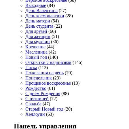
Вербное воскресенье
(58)
Выходные
(84)
День Валентина
(57)
День космонавтики
(28)
День матери
(54)
День студента
(22)
Для друзей
(66)
Для женщин
(51)
Для мужчин
(36)
Крещение
(44)
Масленица
(42)
Новый год
(140)
Открытки с надписями
(146)
Пасха
(112)
Пожелания на день
(70)
Понедельник
(23)
Прощеное воскресенье
(10)
Рождество
(61)
С днём Рождения
(88)
С пятницей
(72)
Свадьба
(47)
Старый Новый год
(20)
Хэллоуин
(63)
Панель управления