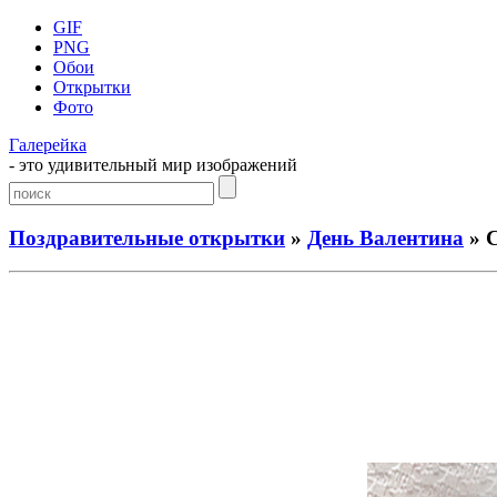
GIF
PNG
Обои
Открытки
Фото
Галерейка
- это удивительный мир изображений
Поздравительные открытки
»
День Валентина
» С