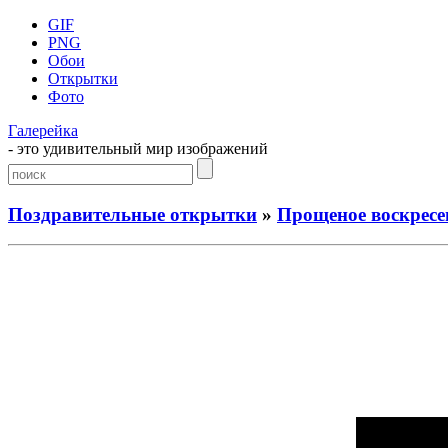
GIF
PNG
Обои
Открытки
Фото
Галерейка
- это удивительный мир изображений
Поздравительные открытки
»
Прощеное воскресе