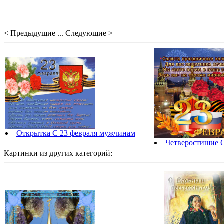
< Предыдущие ... Следующие >
Открытка С 23 февраля мужчинам
Четверостишие С
Картинки из других категорий: