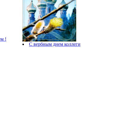
м !
С вербным днем коллеги