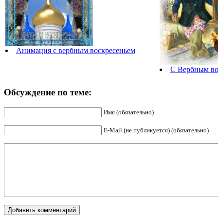
Анимация с вербным воскресеньем
С Вербным вос
Обсуждение по теме:
Имя (обязательно)
E-Mail (не публикуется) (обязательно)