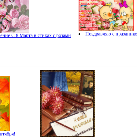
Поздравляю с празднико
ение С 8 Марта в стихах с розами
нтября!