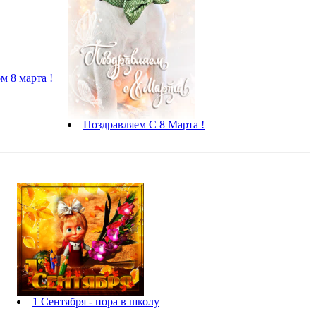
м 8 марта !
Поздравляем С 8 Марта !
1 Сентября - пора в школу