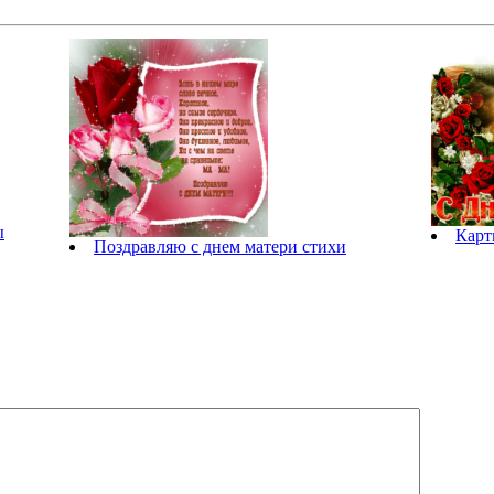
ы
Карт
Поздравляю с днем матери стихи