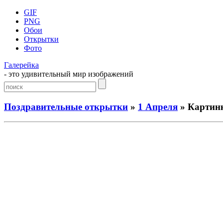
GIF
PNG
Обои
Открытки
Фото
Галерейка
- это удивительный мир изображений
Поздравительные открытки
»
1 Апреля
» Картинк