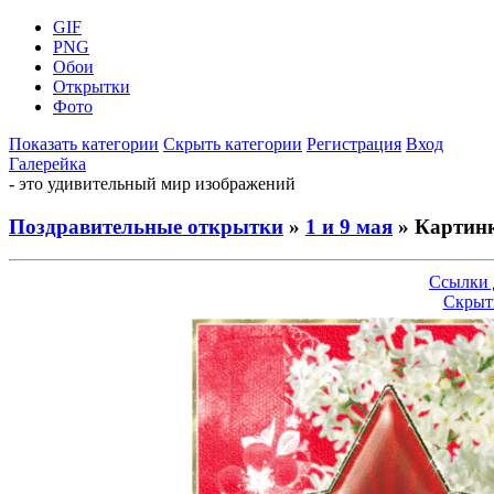
GIF
PNG
Обои
Открытки
Фото
Показать категории
Скрыть категории
Регистрация
Вход
Галерейка
- это удивительный мир изображений
Поздравительные открытки
»
1 и 9 мая
» Картин
Ссылки 
Скрыт