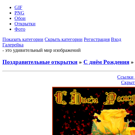
GIF
PNG
Обои
Открытки
Фото
Показать категории
Скрыть категории
Регистрация
Вход
Галерейка
- это удивительный мир изображений
Поздравительные открытки
»
С днём Рождения
»
Ссылки 
Скрыт