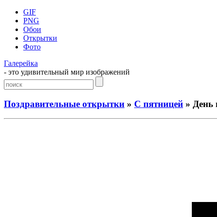
GIF
PNG
Обои
Открытки
Фото
Галерейка
- это удивительный мир изображений
Поздравительные открытки
»
С пятницей
» День 