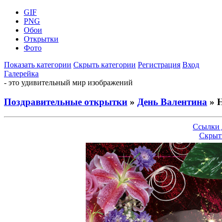
GIF
PNG
Обои
Открытки
Фото
Показать категории
Скрыть категории
Регистрация
Вход
Галерейка
- это удивительный мир изображений
Поздравительные открытки
»
День Валентина
» H
Ссылки 
Скрыт