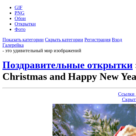
GIF
PNG
Обои
Открытки
Фото
Показать категории
Скрыть категории
Регистрация
Вход
Галерейка
- это удивительный мир изображений
Поздравительные открытки
Christmas and Happy New Ye
Ссылки 
Скрыт