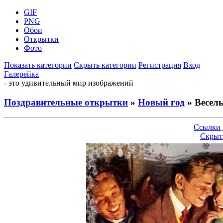
GIF
PNG
Обои
Открытки
Фото
Показать категории
Скрыть категории
Регистрация
Вход
Галерейка
- это удивительный мир изображений
Поздравительные открытки
»
Новый год
» Веселы
Ссылки 
Скрыт