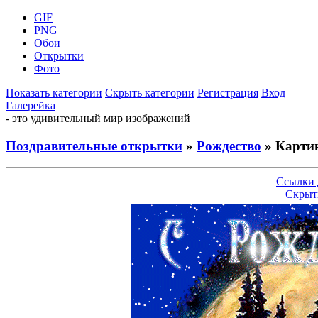
GIF
PNG
Обои
Открытки
Фото
Показать категории
Скрыть категории
Регистрация
Вход
Галерейка
- это удивительный мир изображений
Поздравительные открытки
»
Рождество
» Картин
Ссылки 
Скрыт