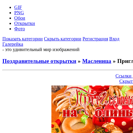
GIF
PNG
Обои
Открытки
Фото
Показать категории
Скрыть категории
Регистрация
Вход
Галерейка
- это удивительный мир изображений
Поздравительные открытки
»
Масленица
» Приг
Ссылки 
Скрыт