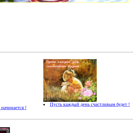
Пусть каждый день счастливым будет !
 начинается !