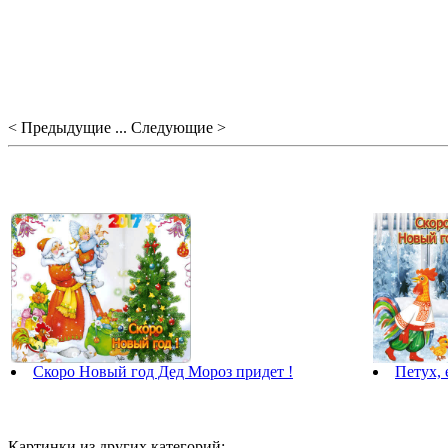
< Предыдущие ... Следующие >
Скоро Новый год Дед Мороз придет !
Петух, 
Картинки из других категорий: