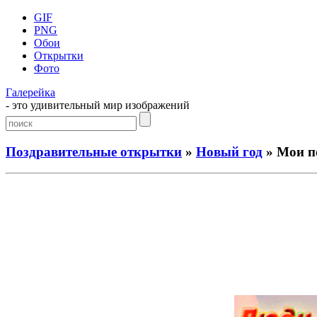
GIF
PNG
Обои
Открытки
Фото
Галерейка
- это удивительный мир изображений
Поздравительные открытки
»
Новый год
» Мои по