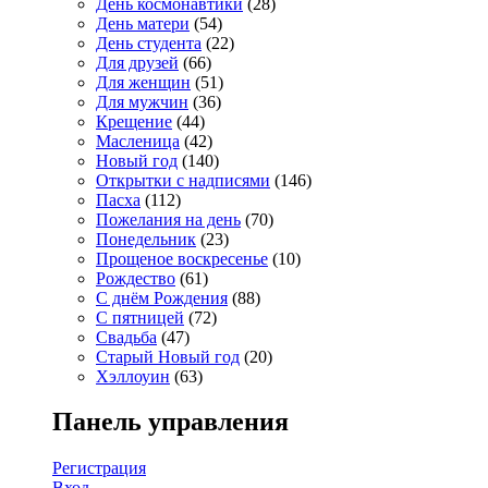
День космонавтики
(28)
День матери
(54)
День студента
(22)
Для друзей
(66)
Для женщин
(51)
Для мужчин
(36)
Крещение
(44)
Масленица
(42)
Новый год
(140)
Открытки с надписями
(146)
Пасха
(112)
Пожелания на день
(70)
Понедельник
(23)
Прощеное воскресенье
(10)
Рождество
(61)
С днём Рождения
(88)
С пятницей
(72)
Свадьба
(47)
Старый Новый год
(20)
Хэллоуин
(63)
Панель управления
Регистрация
Вход