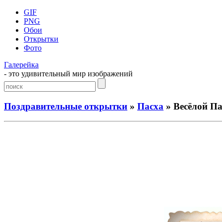
GIF
PNG
Обои
Открытки
Фото
Галерейка
- это удивительный мир изображений
Поздравительные открытки
»
Пасха
» Весёлой П