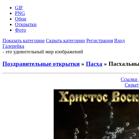
GIF
PNG
Обои
Открытки
Фото
Показать категории
Скрыть категории
Регистрация
Вход
Галерейка
- это удивительный мир изображений
Поздравительные открытки
»
Пасха
» Пасхальны
Ссылки 
Скрыт