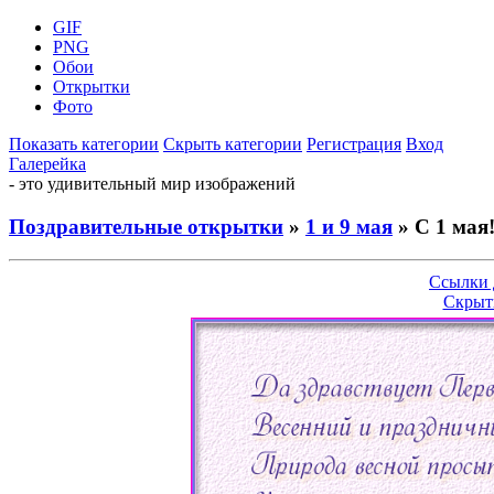
GIF
PNG
Обои
Открытки
Фото
Показать категории
Скрыть категории
Регистрация
Вход
Галерейка
- это удивительный мир изображений
Поздравительные открытки
»
1 и 9 мая
» С 1 мая
Ссылки 
Скрыт