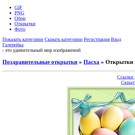
GIF
PNG
Обои
Открытки
Фото
Показать категории
Скрыть категории
Регистрация
Вход
Галерейка
- это удивительный мир изображений
Поздравительные открытки
»
Пасха
» Открытки 
Ссылки 
Скрыт