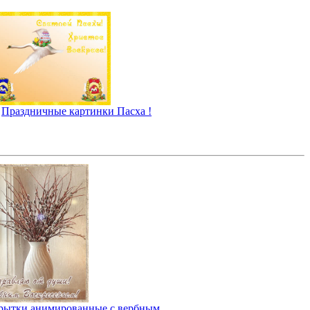
Праздничные картинки Пасха !
рытки анимированные с вербным