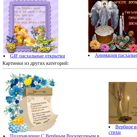
Анимация пасхальн
GIF пасхальные открытки
Картинки из других категорий:
Вербное в
стихи
Поздравление С Вербным Воскресеньем в