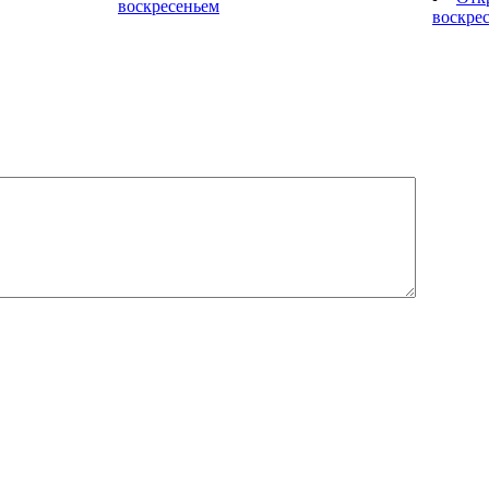
воскресеньем
воскре