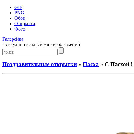
GIF
PNG
Обои
Открытки
Фото
Галерейка
- это удивительный мир изображений
Поздравительные открытки
»
Пасха
» С Пасхой !