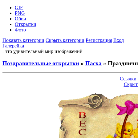
GIF
PNG
Обои
Открытки
Фото
Показать категории
Скрыть категории
Регистрация
Вход
Галерейка
- это удивительный мир изображений
Поздравительные открытки
»
Пасха
» Праздничн
Ссылки 
Скрыт