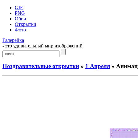
GIF
PNG
Обои
Открытки
Фото
Галерейка
- это удивительный мир изображений
Поздравительные открытки
»
1 Апреля
» Анимаци