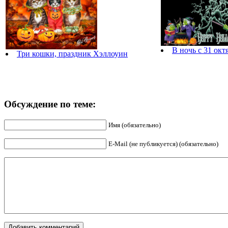
В ночь с 31 окт
Три кошки, праздник Хэллоуин
Обсуждение по теме:
Имя (обязательно)
E-Mail (не публикуется) (обязательно)