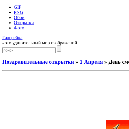
GIF
PNG
Обои
Открытки
Фото
Галерейка
- это удивительный мир изображений
Поздравительные открытки
»
1 Апреля
» День см