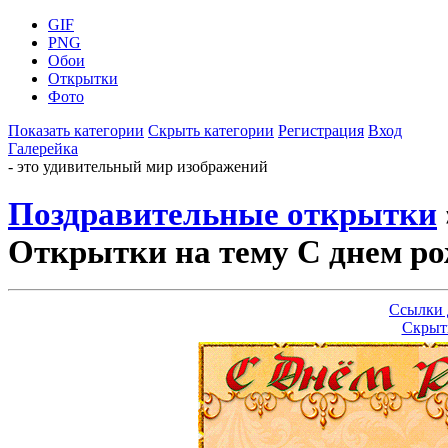
GIF
PNG
Обои
Открытки
Фото
Показать категории
Скрыть категории
Регистрация
Вход
Галерейка
- это удивительный мир изображений
Поздравительные открытки
Открытки на тему С днем ро
Ссылки 
Скрыт