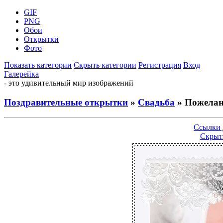
GIF
PNG
Обои
Открытки
Фото
Показать категории
Скрыть категории
Регистрация
Вход
Галерейка
- это удивительный мир изображений
Поздравительные открытки
»
Свадьба
» Пожелан
Ссылки 
Скрыт