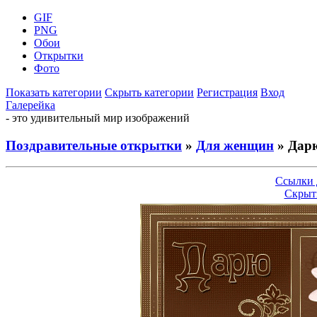
GIF
PNG
Обои
Открытки
Фото
Показать категории
Скрыть категории
Регистрация
Вход
Галерейка
- это удивительный мир изображений
Поздравительные открытки
»
Для женщин
» Дарю
Ссылки 
Скрыт