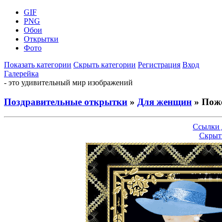
GIF
PNG
Обои
Открытки
Фото
Показать категории
Скрыть категории
Регистрация
Вход
Галерейка
- это удивительный мир изображений
Поздравительные открытки
»
Для женщин
» Пож
Ссылки 
Скрыт