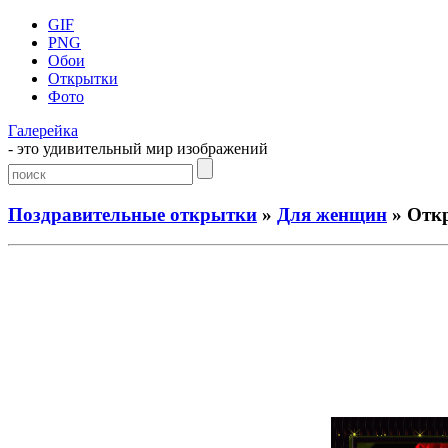
GIF
PNG
Обои
Открытки
Фото
Галерейка
- это удивительный мир изображений
Поздравительные открытки
»
Для женщин
» Отк