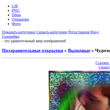
GIF
PNG
Обои
Открытки
Фото
Показать категории
Скрыть категории
Регистрация
Вход
Галерейка
- это удивительный мир изображений
Поздравительные открытки
»
Выходные
» Чудес
Ссылки 
Скрыт