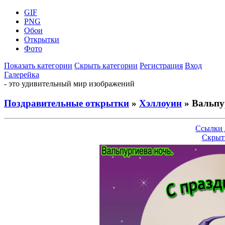
GIF
PNG
Обои
Открытки
Фото
Показать категории
Скрыть категории
Регистрация
Вход
Галерейка
- это удивительный мир изображений
Поздравительные открытки
»
Хэллоуин
» Вальпу
Ссылки 
Скрыт