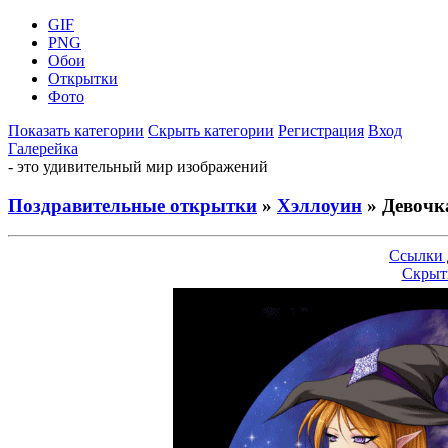
GIF
PNG
Обои
Открытки
Фото
Показать категории
Скрыть категории
Регистрация
Вход
Галерейка
- это удивительный мир изображений
Поздравительные открытки
»
Хэллоуин
» Девочк
Ссылки 
Скрыт