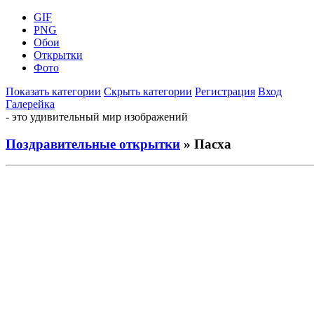
GIF
PNG
Обои
Открытки
Фото
Показать категории
Скрыть категории
Регистрация
Вход
Галерейка
- это удивительный мир изображений
Поздравительные открытки
» Пасха