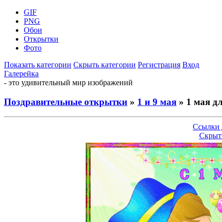
GIF
PNG
Обои
Открытки
Фото
Показать категории
Скрыть категории
Регистрация
Вход
Галерейка
- это удивительный мир изображений
Поздравительные открытки
»
1 и 9 мая
» 1 мая дл
Ссылки 
Скрыт